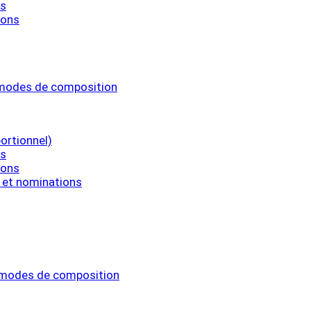
ns
ions
t modes de composition
ortionnel)
ns
ions
l et nominations
 modes de composition