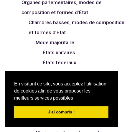
Organes parlementaires, modes de
composition et formes d’État
Chambres basses, modes de composition
et formes d’État
Mode majoritaire
États unitaires
États fédéraux
Mode proportionnel
États unitaires
En visitant ce site, vous acceptez l'utilisation
de cookies afin de vous proposer les
États fédéraux
meilleurs services possibles
Mode mixte
États unitaires
J'ai compris !
États fédéraux