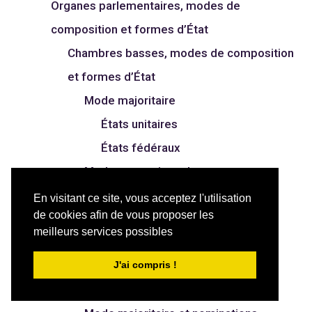
Organes parlementaires, modes de
composition et formes d’État
Chambres basses, modes de composition
et formes d’État
Mode majoritaire
États unitaires
États fédéraux
Mode proportionnel
États unitaires
En visitant ce site, vous acceptez l'utilisation
de cookies afin de vous proposer les
États fédéraux
meilleurs services possibles
Mode mixte
États unitaires
J'ai compris !
États fédéraux