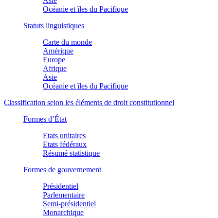
Asie
Océanie et îles du Pacifique
Statuts linguistiques
Carte du monde
Amérique
Europe
Afrique
Asie
Océanie et îles du Pacifique
Classification selon les éléments de droit constitutionnel
Formes d’État
Etats unitaires
Etats fédéraux
Résumé statistique
Formes de gouvernement
Présidentiel
Parlementaire
Semi-présidentiel
Monarchique