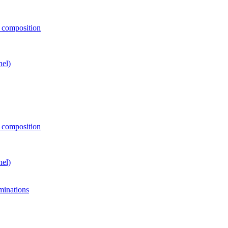
e composition
nel)
e composition
nel)
minations