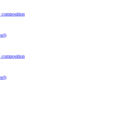
e composition
nel)
e composition
nel)