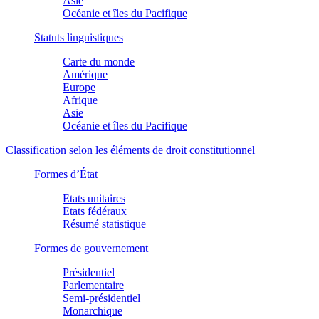
Asie
Océanie et îles du Pacifique
Statuts linguistiques
Carte du monde
Amérique
Europe
Afrique
Asie
Océanie et îles du Pacifique
Classification selon les éléments de droit constitutionnel
Formes d’État
Etats unitaires
Etats fédéraux
Résumé statistique
Formes de gouvernement
Présidentiel
Parlementaire
Semi-présidentiel
Monarchique