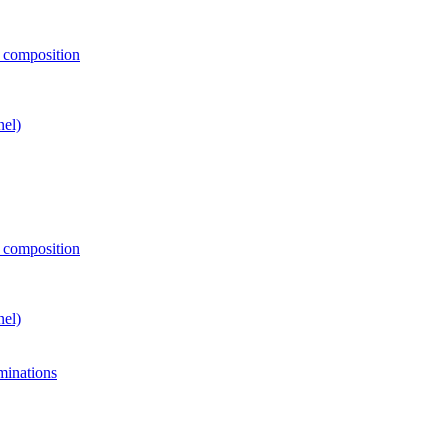
e composition
nel)
e composition
nel)
minations