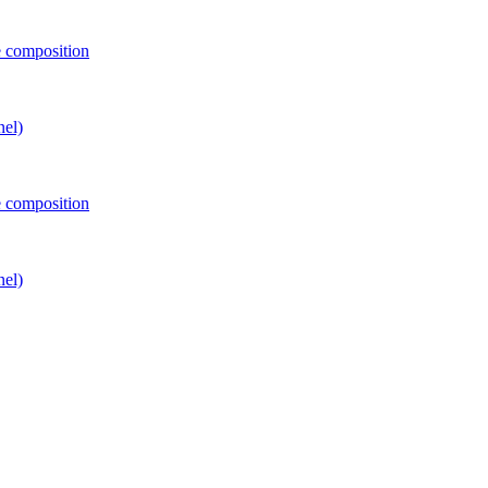
e composition
nel)
e composition
nel)