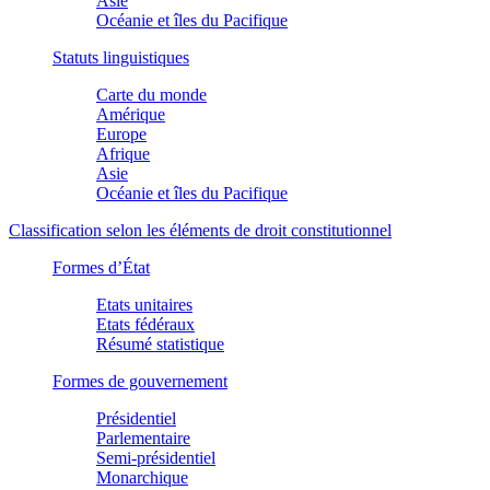
Asie
Océanie et îles du Pacifique
Statuts linguistiques
Carte du monde
Amérique
Europe
Afrique
Asie
Océanie et îles du Pacifique
Classification selon les éléments de droit constitutionnel
Formes d’État
Etats unitaires
Etats fédéraux
Résumé statistique
Formes de gouvernement
Présidentiel
Parlementaire
Semi-présidentiel
Monarchique