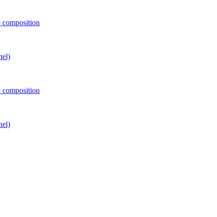
e composition
nel)
e composition
nel)