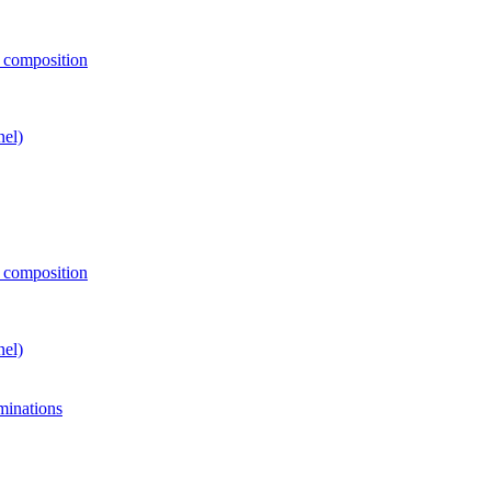
e composition
nel)
e composition
nel)
minations