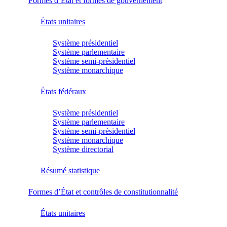
Formes d’État et formes de gouvernement
États unitaires
Système présidentiel
Système parlementaire
Système semi-présidentiel
Système monarchique
États fédéraux
Système présidentiel
Système parlementaire
Système semi-présidentiel
Système monarchique
Système directorial
Résumé statistique
Formes d’État et contrôles de constitutionnalité
États unitaires