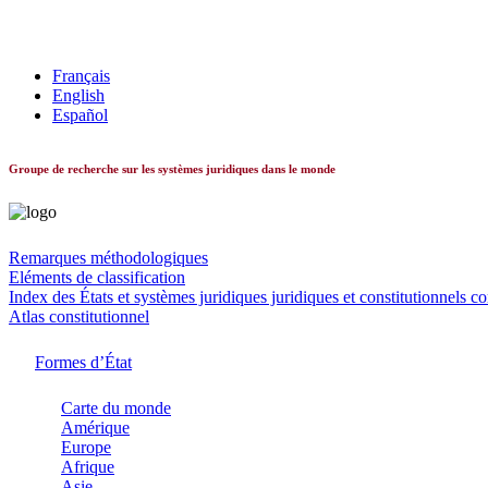
Les systèmes constitutionnels dans le monde
Français
English
Español
Groupe de recherche sur les systèmes juridiques dans le monde
Remarques méthodologiques
Eléments de classification
Index des États et systèmes juridiques juridiques et constitutionnels c
Atlas constitutionnel
Formes d’État
Carte du monde
Amérique
Europe
Afrique
Asie