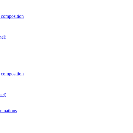
e composition
nel)
e composition
nel)
minations