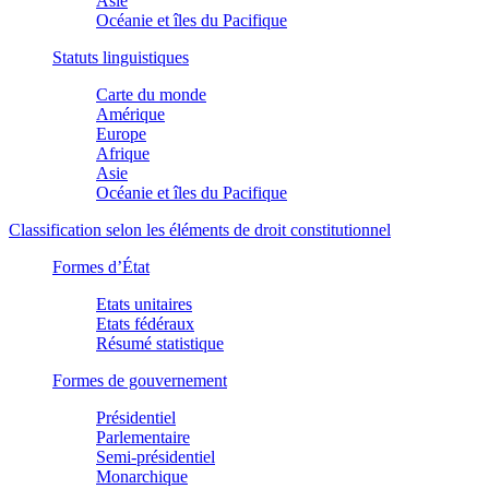
Asie
Océanie et îles du Pacifique
Statuts linguistiques
Carte du monde
Amérique
Europe
Afrique
Asie
Océanie et îles du Pacifique
Classification selon les éléments de droit constitutionnel
Formes d’État
Etats unitaires
Etats fédéraux
Résumé statistique
Formes de gouvernement
Présidentiel
Parlementaire
Semi-présidentiel
Monarchique