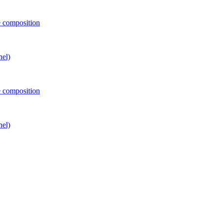
e composition
nel)
e composition
nel)