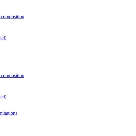
e composition
nel)
e composition
nel)
minations