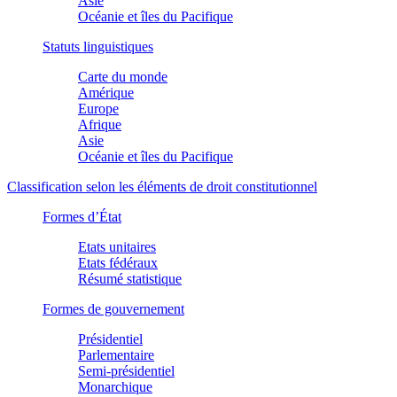
Asie
Océanie et îles du Pacifique
Statuts linguistiques
Carte du monde
Amérique
Europe
Afrique
Asie
Océanie et îles du Pacifique
Classification selon les éléments de droit constitutionnel
Formes d’État
Etats unitaires
Etats fédéraux
Résumé statistique
Formes de gouvernement
Présidentiel
Parlementaire
Semi-présidentiel
Monarchique