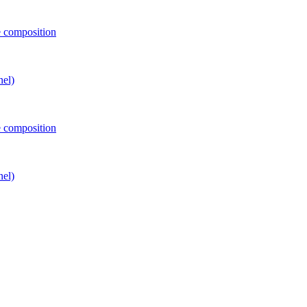
e composition
nel)
e composition
nel)