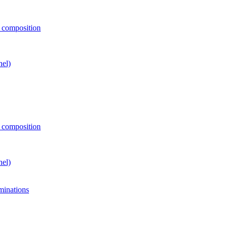
e composition
nel)
e composition
nel)
minations