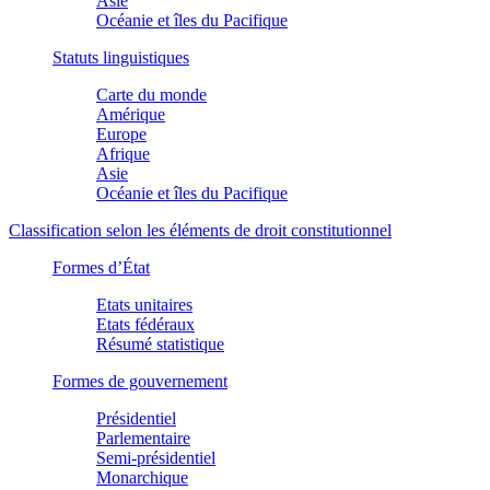
Asie
Océanie et îles du Pacifique
Statuts linguistiques
Carte du monde
Amérique
Europe
Afrique
Asie
Océanie et îles du Pacifique
Classification selon les éléments de droit constitutionnel
Formes d’État
Etats unitaires
Etats fédéraux
Résumé statistique
Formes de gouvernement
Présidentiel
Parlementaire
Semi-présidentiel
Monarchique