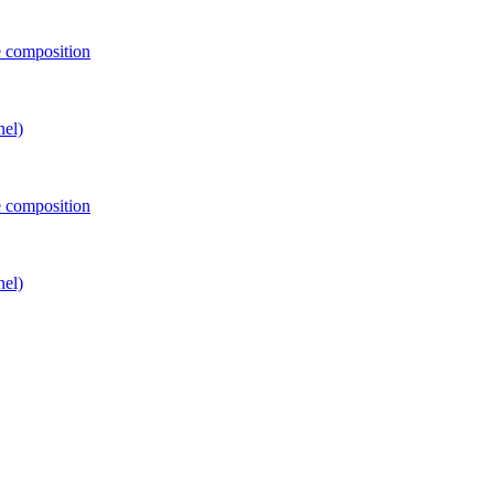
e composition
nel)
e composition
nel)