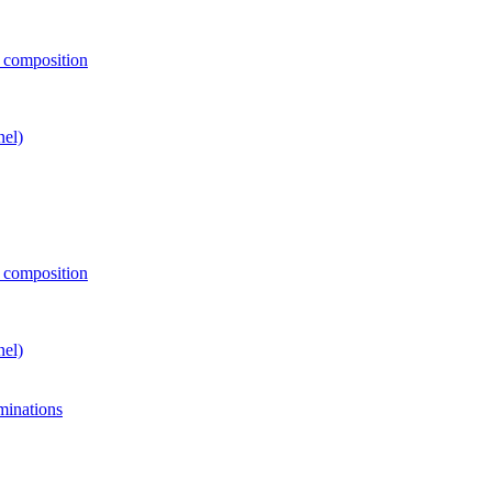
e composition
nel)
e composition
nel)
minations