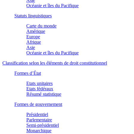
Asie
Océanie et îles du Pacifique
Statuts linguistiques
Carte du monde
Amérique
Europe
Afrique
Asie
Océanie et îles du Pacifique
Classification selon les éléments de droit constitutionnel
Formes d’État
Etats unitaires
Etats fédéraux
Résumé statistique
Formes de gouvernement
Présidentiel
Parlementaire
Semi-présidentiel
Monarchique