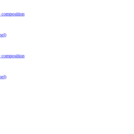
e composition
nel)
e composition
nel)