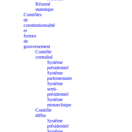
Résumé
statistique
Contrôles
de
constitutionnalité
et
formes
de
gouvernement
Contrôle
centralisé
Système
présidentiel
Système
parlementaire
Système
semi-
présidentiel
Système
monarchique
Contrôle
diffus
Système
présidentiel
Système