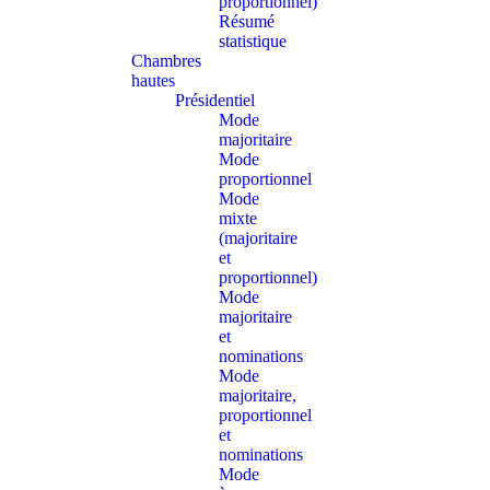
proportionnel)
Résumé
statistique
Chambres
hautes
Présidentiel
Mode
majoritaire
Mode
proportionnel
Mode
mixte
(majoritaire
et
proportionnel)
Mode
majoritaire
et
nominations
Mode
majoritaire,
proportionnel
et
nominations
Mode