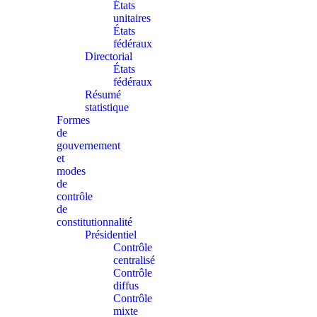
États
unitaires
États
fédéraux
Directorial
États
fédéraux
Résumé
statistique
Formes
de
gouvernement
et
modes
de
contrôle
de
constitutionnalité
Présidentiel
Contrôle
centralisé
Contrôle
diffus
Contrôle
mixte