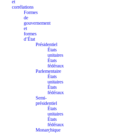
et
corrélations
Formes
de
gouvernement
et
formes
d’État
Présidentiel
États
unitaires
États
fédéraux
Parlementaire
États
unitaires
États
fédéraux
Semi-
présidentiel
États
unitaires
États
fédéraux
Monarchique