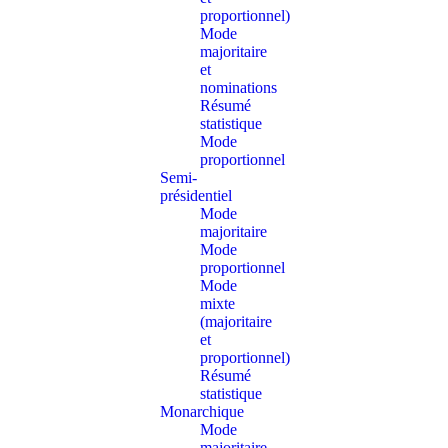
proportionnel)
Mode
majoritaire
et
nominations
Résumé
statistique
Mode
proportionnel
Semi-
présidentiel
Mode
majoritaire
Mode
proportionnel
Mode
mixte
(majoritaire
et
proportionnel)
Résumé
statistique
Monarchique
Mode
majoritaire