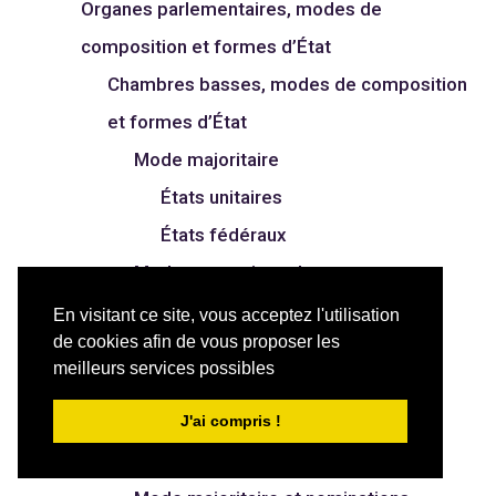
Organes parlementaires, modes de
composition et formes d’État
Chambres basses, modes de composition
et formes d’État
Mode majoritaire
États unitaires
États fédéraux
Mode proportionnel
États unitaires
En visitant ce site, vous acceptez l'utilisation
de cookies afin de vous proposer les
États fédéraux
meilleurs services possibles
Mode mixte
États unitaires
J'ai compris !
États fédéraux