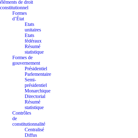
éléments de droit
constitutionnel
Formes
d’État
Etats
unitaires
Etats
fédéraux
Résumé
statistique
Formes de
gouvernement
Présidentiel
Parlementaire
Semi-
présidentiel
Monarchique
Directorial
Résumé
statistique
Contrôles
de
constitutionnalité
Centralisé
Diffus