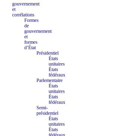
gouvernement
et
corrélations
Formes
de
gouvernement
et
formes
d’État
Présidentiel
États
unitaires
États
fédéraux
Parlementaire
États
unitaires
États
fédéraux
Semi-
présidentiel
États
unitaires
États
fédéraux