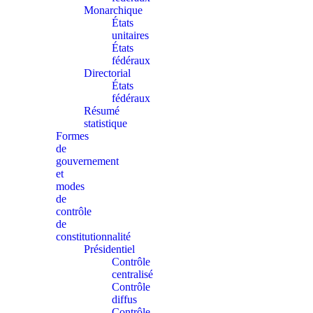
Monarchique
États
unitaires
États
fédéraux
Directorial
États
fédéraux
Résumé
statistique
Formes
de
gouvernement
et
modes
de
contrôle
de
constitutionnalité
Présidentiel
Contrôle
centralisé
Contrôle
diffus
Contrôle