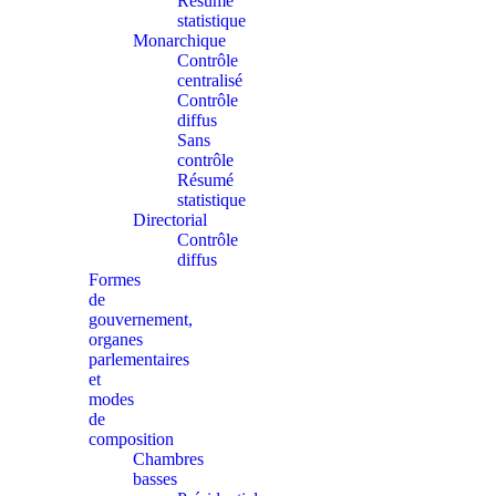
Résumé
statistique
Monarchique
Contrôle
centralisé
Contrôle
diffus
Sans
contrôle
Résumé
statistique
Directorial
Contrôle
diffus
Formes
de
gouvernement,
organes
parlementaires
et
modes
de
composition
Chambres
basses