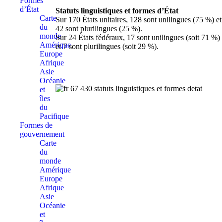
Formes
d’État
Statuts linguistiques et formes d’État
Carte
Sur 170 États unitaires, 128 sont unilingues (75 %) et
du
42 sont plurilingues (25 %).
monde
Sur 24 États fédéraux, 17 sont unilingues (soit 71 %)
Amérique
et 7 sont plurilingues (soit 29 %).
Europe
Afrique
Asie
Océanie
et
îles
du
Pacifique
Formes de
gouvernement
Carte
du
monde
Amérique
Europe
Afrique
Asie
Océanie
et