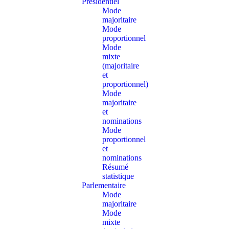
Présidentiel
Mode
majoritaire
Mode
proportionnel
Mode
mixte
(majoritaire
et
proportionnel)
Mode
majoritaire
et
nominations
Mode
proportionnel
et
nominations
Résumé
statistique
Parlementaire
Mode
majoritaire
Mode
mixte