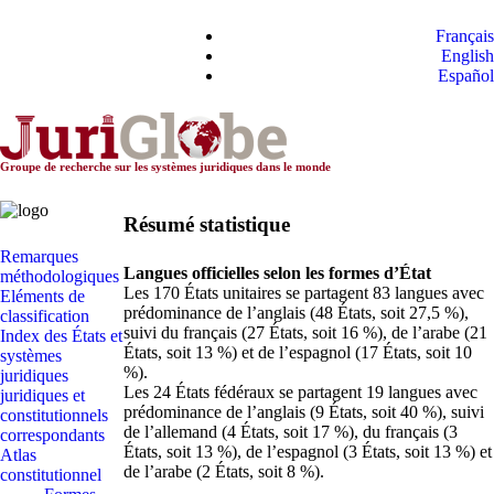
Les systèmes
Français
constitutionnels dans le
English
monde
Español
Groupe de recherche sur les systèmes juridiques dans le monde
Résumé statistique
Remarques
Langues officielles selon les formes d’État
méthodologiques
Les 170 États unitaires se partagent 83 langues avec
Eléments de
prédominance de l’anglais (48 États, soit 27,5 %),
classification
suivi du français (27 États, soit 16 %), de l’arabe (21
Index des États et
États, soit 13 %) et de l’espagnol (17 États, soit 10
systèmes
%).
juridiques
Les 24 États fédéraux se partagent 19 langues avec
juridiques et
prédominance de l’anglais (9 États, soit 40 %), suivi
constitutionnels
de l’allemand (4 États, soit 17 %), du français (3
correspondants
États, soit 13 %), de l’espagnol (3 États, soit 13 %) et
Atlas
de l’arabe (2 États, soit 8 %).
constitutionnel