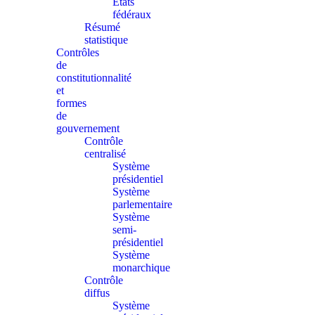
États
fédéraux
Résumé
statistique
Contrôles
de
constitutionnalité
et
formes
de
gouvernement
Contrôle
centralisé
Système
présidentiel
Système
parlementaire
Système
semi-
présidentiel
Système
monarchique
Contrôle
diffus
Système