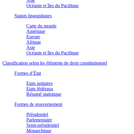
Asie
Océanie et îles du Pacifique
Statuts linguistiques
Carte du monde
Amérique
Europe
Afrique
Asie
Océanie et îles du Pacifique
Classification selon les éléments de droit constitutionnel
Formes d’État
Etats unitaires
Etats fédéraux
Résumé statistique
Formes de gouvernement
Présidentiel
Parlementaire
Semi-présidentiel
Monarchique