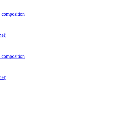
e composition
nel)
e composition
nel)