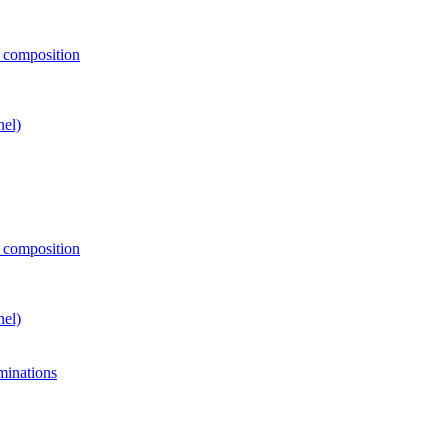
e composition
nel)
e composition
nel)
minations