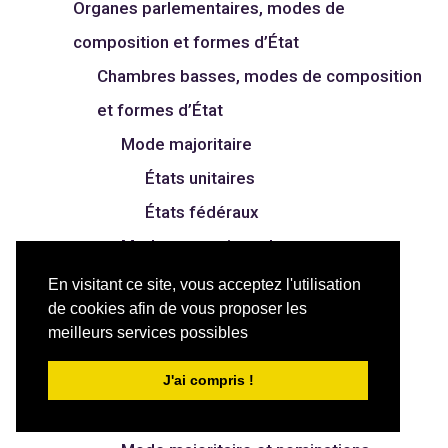
Organes parlementaires, modes de
composition et formes d’État
Chambres basses, modes de composition
et formes d’État
Mode majoritaire
États unitaires
États fédéraux
Mode proportionnel
États unitaires
En visitant ce site, vous acceptez l'utilisation
de cookies afin de vous proposer les
États fédéraux
meilleurs services possibles
Mode mixte
États unitaires
J'ai compris !
États fédéraux